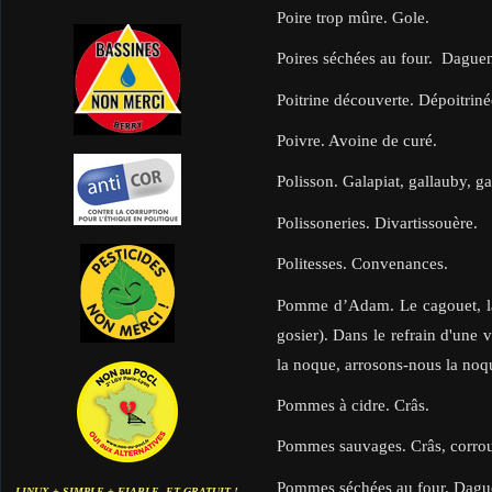
Poire trop mûre. Gole.
Poires séchées au four. Daguen
Poitrine découverte. Dépoitriné
Poivre. Avoine de curé.
Polisson. Galapiat, gallauby, ga
Polissoneries. Divartissouère.
Politesses. Convenances.
Pomme d’Adam. Le cagouet, la 
gosier). Dans le refrain d'une 
la noque, arrosons-nous la no
Pommes à cidre. Crâs.
Pommes sauvages. Crâs, corrou
Pommes séchées au four. Dagu
LINUX + SIMPLE + FIABLE. ET GRATUIT !