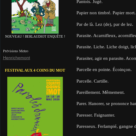
Pantois. Jugé.
Papier non timbré. Papier mort.
Par de là. Lez (de), par de lez.
Parasite. Acarnifleux, acornifleu
NOUVEAU ! BERLAUDIOT ENQUÊTE !
Parasite. Liche. Liche doigt, lic
Prévisions Meteo
Henrichemont
Parasiter, agir en parasite. Acor
Parcelle en pointe. Écoinçon.
FESTIVAL AUX 4 COINS DU MOT
Parcelle. Cartille.
Pareillement. Mêmement.
Parer. Hanorer, se prononce ha
Paresser. Faignanter.
Paresseux. Ferlampié, gangne d