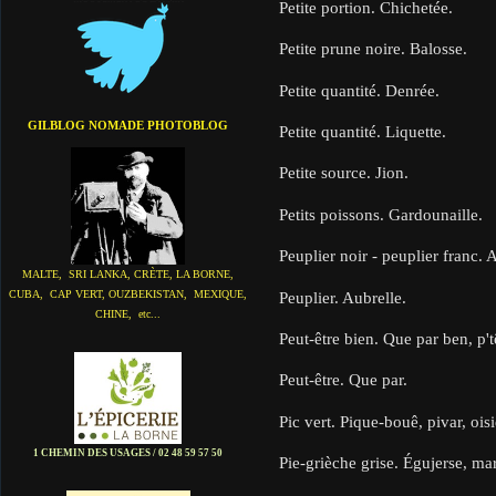
Petite portion. Chichetée.
Petite prune noire. Balosse.
Petite quantité. Denrée.
GILBLOG NOMADE PHOTOBLOG
Petite quantité. Liquette.
Petite source. Jion.
Petits poissons. Gardounaille.
Peuplier noir - peuplier franc. 
MALTE, SRI LANKA, CRÈTE, LA BORNE,
CUBA, CAP VERT, OUZBEKISTAN, MEXIQUE,
Peuplier. Aubrelle.
CHINE, etc...
Peut-être bien. Que par ben, p't
Peut-être. Que par.
Pic vert. Pique-bouê, pivar, oisi
1 CHEMIN DES USAGES / 02 48 59 57 50
Pie-grièche grise. Égujerse, ma