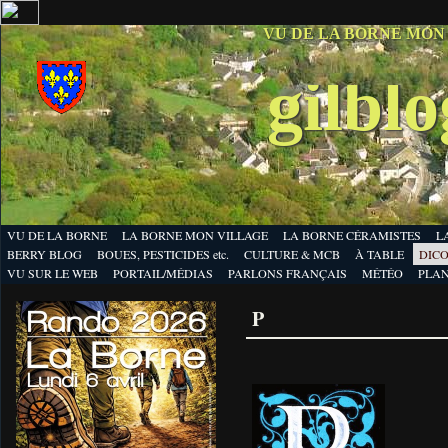
VU DE LA BORNE MON
gilbl
VU DE LA BORNE
LA BORNE MON VILLAGE
LA BORNE CÉRAMISTES
L
BERRY BLOG
BOUES, PESTICIDES etc.
CULTURE & MCB
À TABLE
DICO
VU SUR LE WEB
PORTAIL/MÉDIAS
PARLONS FRANÇAIS
MÉTÉO
PLA
P