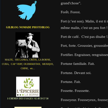
grand'chose".
Forêt. Forest.
Fort (c’est son). Malin, il est ti
même malin, c'est un peu fort 
GILBLOG NOMADE PHOTOBLOG
Fort de café. C'est pas disabe !
Fort, forte. Groussier, groussièr
Fortifier. Engraisser, rengraisser
MALTE, SRI LANKA, CRÈTE, LA BORNE,
Fortune familiale. Fait.
CUBA, CAP VERT, OUZBEKISTAN, MEXIQUE,
CHINE, etc...
Fortune. Devant soi.
Fortune. Fait.
Fossette. Foussette.
1 CHEMIN DES USAGES / 02 48 59 57 50
Fossoyeur. Fousseyeux, fouss