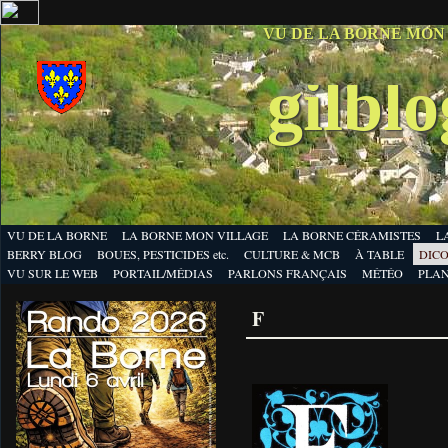
VU DE LA BORNE MON
gilbl
VU DE LA BORNE
LA BORNE MON VILLAGE
LA BORNE CÉRAMISTES
L
BERRY BLOG
BOUES, PESTICIDES etc.
CULTURE & MCB
À TABLE
DICO
VU SUR LE WEB
PORTAIL/MÉDIAS
PARLONS FRANÇAIS
MÉTÉO
PLA
F