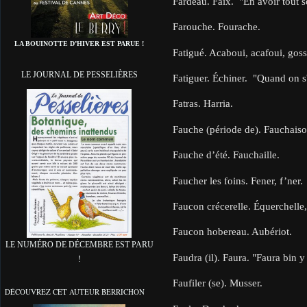
Fardeau. Faix. "En avoir tout so
Farouche. Fourache.
LA BOUINOTTE D’HIVER EST PARUE !
Fatigué. Acaboui, acafoui, goss
LE JOURNAL DE PESSELIÈRES
Fatiguer. Échiner. "Quand on s'
Fatras. Harria.
Fauche (période de). Fauchaiso
Fauche d’été. Fauchaille.
Faucher les foins. Fener, f’ner.
Faucon crécerelle. Équerchelle,
Faucon hobereau. Aubériot.
LE NUMÉRO DE DÉCEMBRE EST PARU
Faudra (il). Faura. "Faura bin y 
!
Faufiler (se). Musser.
DÉCOUVREZ CET AUTEUR BERRICHON