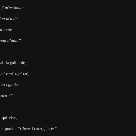
, j' m'en doute,
'on m'a dit :
a route ...
 coup d’midi”
.
ait la gaillarde,
qu' vout' tap'-cu',
iau l'garde,
cocu ?”
.
l' qui-vive,
l' pouls :
“Cheux l'cocu, j' crés” ...