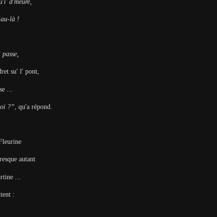
u'i' d'meure,
iau-là !
i passe,
dret su' l' pont,
se ...
uoi ?”
, qu'a répond.
a Fleurine
presque autant
rtine ...
ntent :