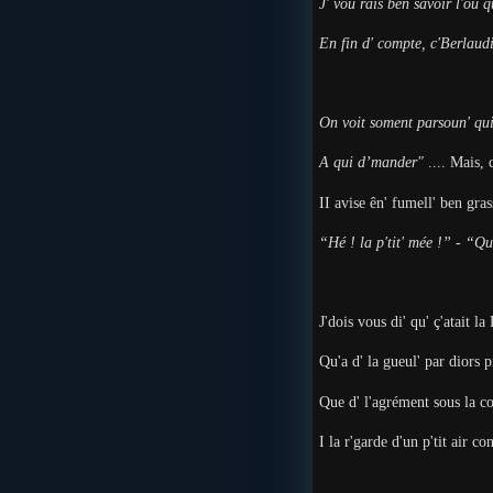
J' vou rais ben savoir l'où q
En fin d' compte, c'Berlaud
On voit soment parsoun' qu
A qui d’mander"
.... Mais, 
II avise ên' fumell' ben gras
“Hé ! la p'tit' mée !” - “Q
J'dois vous di' qu' ç'atait l
Qu'a d' la gueul' par diors 
Que d' l'agrément sous la co
I la r'garde d'un p'tit air co