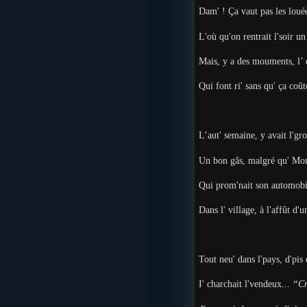
Dam' ! Ça vaut pas les lou
L'où qu'on rentrait l'soir un
Mais, y a des mouments, l’
Qui font ri' sans qu' ça coû
L’aut' semaine, y avait l'gr
Un bon gâs, malgré qu' Mo
Qui prom'nait son automob
Dans l' village, à l'affût d'
Tout neu' dans l'pays, d'pis
I' charchait l'vendeux...
“Cr