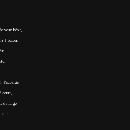
an.
de yeux bêtes,
rs l' bâton,
êtes ...
anton.
', l'aubarge,
né court,
is du large
a cour.