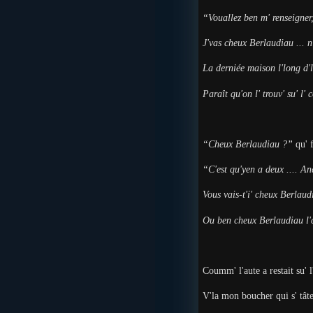
“Vouallez ben m' renseigner
J'vas cheux Berlaudiau ... n
La derniée maison l'long d'l
Paraît qu'on l' trouv' su' l'
“Cheux Berlaudiau ?”
qu' f
“C'est qu'yen a deux .... An
Vous vais-t'i' cheux Berlaud
Ou ben cheux Berlaudiau l'
Coumm' l'aute a restait su' 
V'la mon boucher qui s' tâte 