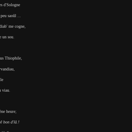
ées d'Sologne
 peu saoûl ...
 diab' me cogne,
te un sou.
ous Thiophile,
rvandiau,
ile
un viau.
 ène heure;
ê bon d'lâ.!