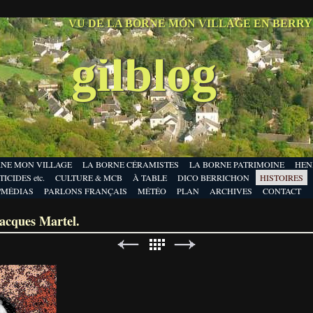
VU DE LA BORNE MON VILLAGE EN BERR
gilblog
RNE MON VILLAGE
LA BORNE CÉRAMISTES
LA BORNE PATRIMOINE
HEN
ICIDES etc.
CULTURE & MCB
À TABLE
DICO BERRICHON
HISTOIRES
/MÉDIAS
PARLONS FRANÇAIS
MÉTÉO
PLAN
ARCHIVES
CONTACT
acques Martel.