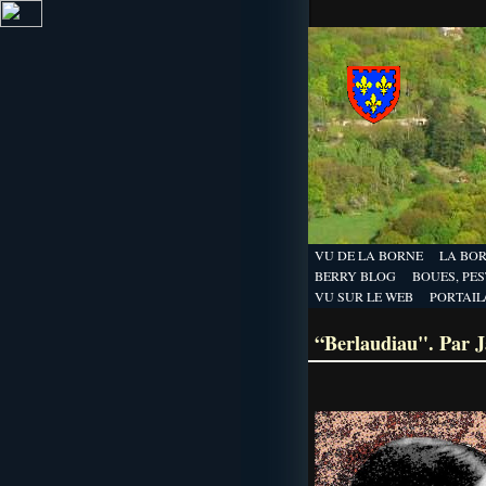
VU DE LA BORNE
LA BO
BERRY BLOG
BOUES, PEST
VU SUR LE WEB
PORTAIL
“Berlaudiau". Par J