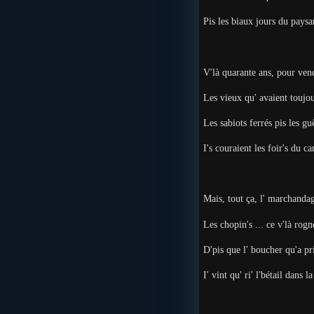
Pis les biaux jours du pays
V'là quarante ans, pour ven
Les vieux qu' avaient toujou
Les sabiots ferrés pis les gu
I's couraient les foir's du c
Mais, tout ça, l' marchandag
Les chopin's ... ce v'là rog
D'pis que l' boucher qu'a pr
I' vint qu' ri' l'bétail dans l