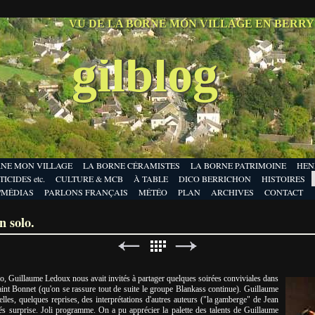
VU DE LA BORNE MON VILLAGE EN BERR
gilblog
RNE MON VILLAGE
LA BORNE CÉRAMISTES
LA BORNE PATRIMOINE
HEN
ICIDES etc.
CULTURE & MCB
À TABLE
DICO BERRICHON
HISTOIRES
/MÉDIAS
PARLONS FRANÇAIS
MÉTÉO
PLAN
ARCHIVES
CONTACT
 solo.
o, Guillaume Ledoux nous avait invités à partager quelques soirées conviviales dans
Saint Bonnet (qu'on se rassure tout de suite le groupe Blankass continue). Guillaume
les, quelques reprises, des interprétations d'autres auteurs ("la gamberge" de Jean
ités surprise. Joli programme. On a pu apprécier la palette des talents de Guillaume