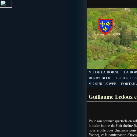
VU DE LA BORNE
LA BO
BERRY BLOG
BOUES, PEST
VU SUR LE WEB
PORTAIL
Guillaume Ledoux en
Pour son premier spectacle en sol
le cadre intime du Petit théâtre 
nous a offert des chansons nouvel
Yanne), et la participation d'inv