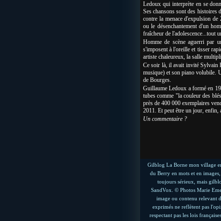
Ledoux qui interprète en se donna
Ses chansons sont des histoires 
contre la menace d'expulsion de
ou le désenchantement d'un homm
fraîcheur de l'adolescence...tout
Homme de scène aguerri par une
s'imposent à l'oreille et tisser ra
artiste chaleureux, la salle multipl
Ce soir là, il avait invité Sylva
musique) et son piano volubile. U
de Bourges.
Guillaume Ledoux a formé en 199
tubes comme "la couleur des blés"
près de 400 000 exemplaires vendu
2011. Et peut être un jour, enfin
Un commentaire ?
Gilblog La Borne mon village en 
du Berry en mots et en images, 
toujours sérieux, mais gilbl
SandVox. © Photos Marie Emeret 
image ou contenu relevant du
exprimés ne reflètent pas l'op
respectant pas les lois français