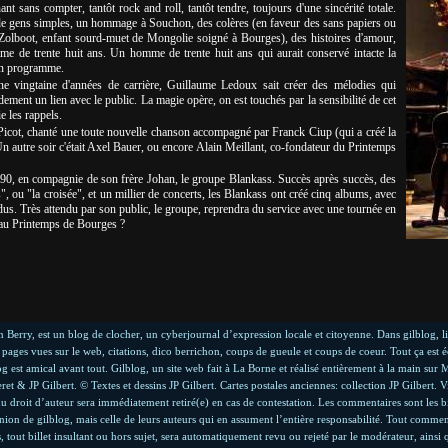
nt sans compter, tantôt rock and roll, tantôt tendre, toujours d'une sincérité totale.
de gens simples, un hommage à Souchon, des colères (en faveur des sans papiers ou
 Zolboot, enfant sourd-muet de Mongolie soigné à Bourges), des histoires d'amour,
e de trente huit ans. Un homme de trente huit ans qui aurait conservé intacte la
 un programme.
 vingtaine d'années de carrière, Guillaume Ledoux sait créer des mélodies qui
pidement un lien avec le public. La magie opère, on est touchés par la sensibilité de cet
ie les rappels.
in Picot, chanté une toute nouvelle chanson accompagné par Franck Ciup (qui a créé la
n autre soir c'était Axel Bauer, ou encore Alain Meillant, co-fondateur du Printemps
0, en compagnie de son frère Johan, le groupe Blankass. Succès après succès, des
, ou "la croisée", et un millier de concerts, les Blankass ont créé cinq albums, avec
s. Très attendu par son public, le groupe, reprendra du service avec une tournée en
, au Printemps de Bourges ?
Berry, est un blog de clocher, un cyberjournal d’expression locale et citoyenne. Dans gilblog, l
pages vues sur le web, citations, dico berrichon, coups de gueule et coups de coeur. Tout ça est éc
og est amical avant tout. Gilblog, un site web fait à La Borne et réalisé entièrement à la main sur M
& JP Gilbert. © Textes et dessins JP Gilbert. Cartes postales anciennes: collection JP Gilbert. V
 droit d’auteur sera immédiatement retiré(e) en cas de contestation. Les commentaires sont les bi
inion de gilblog, mais celle de leurs auteurs qui en assument l’entière responsabilité. Tout commen
es, tout billet insultant ou hors sujet, sera automatiquement revu ou rejeté par le modérateur, ains