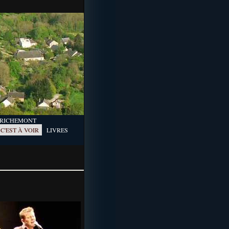
Y
RICHEMONT
C'EST À VOIR
LIVRES