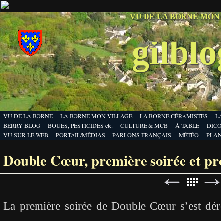
VU DE LA BORNE MON
gilbl
VU DE LA BORNE
LA BORNE MON VILLAGE
LA BORNE CÉRAMISTES
L
BERRY BLOG
BOUES, PESTICIDES etc.
CULTURE & MCB
À TABLE
DICO
VU SUR LE WEB
PORTAIL/MÉDIAS
PARLONS FRANÇAIS
MÉTÉO
PLA
Double Cœur, première soirée et p
La première soirée de Double Cœur s’est dér