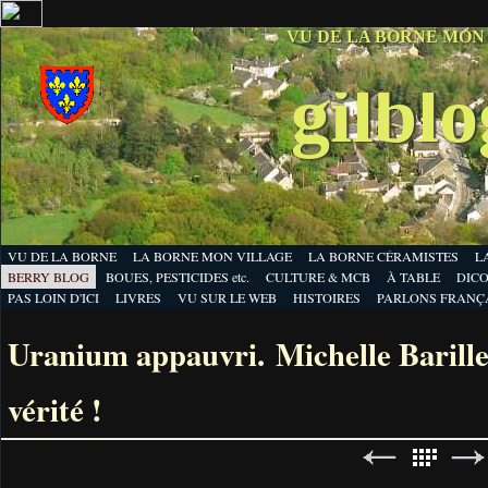
VU DE LA BORNE MON
gilbl
VU DE LA BORNE
LA BORNE MON VILLAGE
LA BORNE CÉRAMISTES
L
BERRY BLOG
BOUES, PESTICIDES etc.
CULTURE & MCB
À TABLE
DICO
PAS LOIN D'ICI
LIVRES
VU SUR LE WEB
HISTOIRES
PARLONS FRANÇ
Uranium appauvri. Michelle Barillet
vérité !