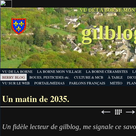
VU DE LA BORNE MON
gilbl
VU DE LA BORNE
LA BORNE MON VILLAGE
LA BORNE CÉRAMISTES
L
BERRY BLOG
BOUES, PESTICIDES etc.
CULTURE & MCB
À TABLE
DICO
VU SUR LE WEB
PORTAIL/MÉDIAS
PARLONS FRANÇAIS
MÉTÉO
PLA
Un matin de 2035.
Un fidèle lecteur de gilblog, me signale ce sav