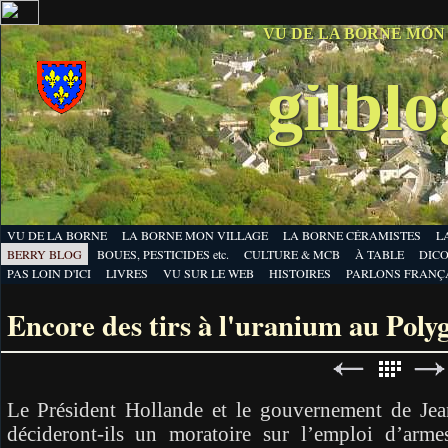
VU DE LA BORNE MON
gilbl
VU DE LA BORNE
LA BORNE MON VILLAGE
LA BORNE CÉRAMISTES
L
BERRY BLOG
BOUES, PESTICIDES etc.
CULTURE & MCB
À TABLE
DICO
PAS LOIN D'ICI
LIVRES
VU SUR LE WEB
HISTOIRES
PARLONS FRANÇ
Encore des tirs à l'uranium au Poly
Le Président Hollande et le gouvernement de Jea
décideront-ils un moratoire sur l’emploi d’arme