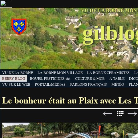
VU DE LA BORNE MON
gilbl
VU DE LA BORNE
LA BORNE MON VILLAGE
LA BORNE CÉRAMISTES
L
BERRY BLOG
BOUES, PESTICIDES etc.
CULTURE & MCB
À TABLE
DICO
VU SUR LE WEB
PORTAIL/MÉDIAS
PARLONS FRANÇAIS
MÉTÉO
PLA
Le bonheur était au Plaix avec Les T