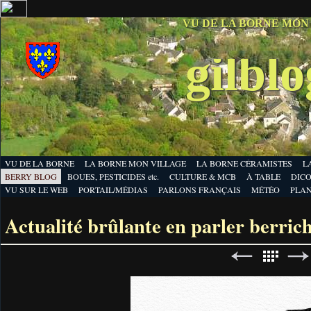
VU DE LA BORNE MON
gilbl
VU DE LA BORNE
LA BORNE MON VILLAGE
LA BORNE CÉRAMISTES
L
BERRY BLOG
BOUES, PESTICIDES etc.
CULTURE & MCB
À TABLE
DICO
VU SUR LE WEB
PORTAIL/MÉDIAS
PARLONS FRANÇAIS
MÉTÉO
PLA
Actualité brûlante en parler berric