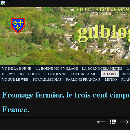
VU DE LA BORNE MON
gilbl
VU DE LA BORNE
LA BORNE MON VILLAGE
LA BORNE CÉRAMISTES
L
BERRY BLOG
BOUES, PESTICIDES etc.
CULTURE & MCB
À TABLE
DICO
VU SUR LE WEB
PORTAIL/MÉDIAS
PARLONS FRANÇAIS
MÉTÉO
PLA
Fromage fermier, le trois cent cinq
France.